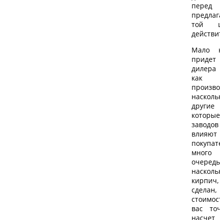
перед
предлаг
той ц
действи
Мало к
придет
дилера 
как
произв
насколь
другие
которы
завод
влияют 
покупат
много 
очеред
насколь
кирпич
сдела
стоимос
вас то
насче