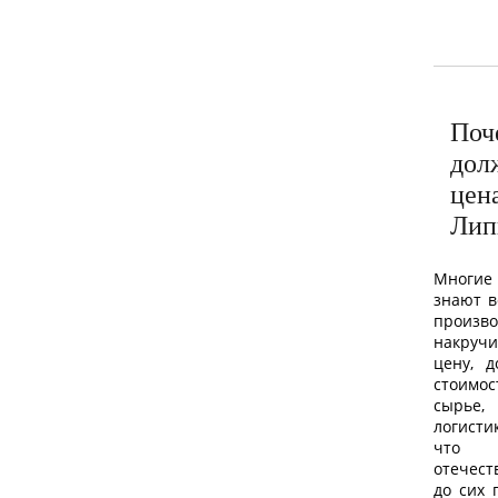
По
до
це
Лип
Многие
знают в
произ
накруч
цену, 
стоимо
сырье,
логисти
что
отечест
до сих 