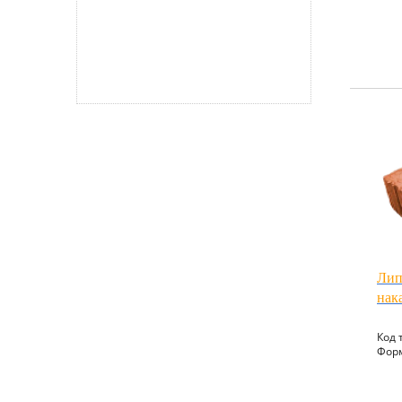
Лип
нак
Код 
Форм