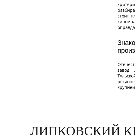
крит
разбир
стоит п
кирпич
оправда
Зна
прои
Отече
завод 
Тульск
реги
крупне
ЛИПКОВСКИЙ К